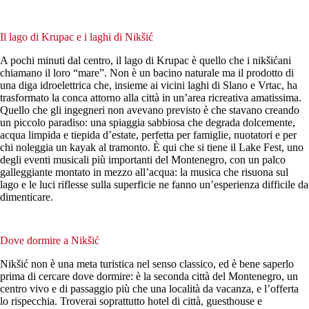
Il lago di Krupac e i laghi di Nikšić
A pochi minuti dal centro, il lago di Krupac è quello che i nikšićani
chiamano il loro “mare”. Non è un bacino naturale ma il prodotto di
una diga idroelettrica che, insieme ai vicini laghi di Slano e Vrtac, ha
trasformato la conca attorno alla città in un’area ricreativa amatissima.
Quello che gli ingegneri non avevano previsto è che stavano creando
un piccolo paradiso: una spiaggia sabbiosa che degrada dolcemente,
acqua limpida e tiepida d’estate, perfetta per famiglie, nuotatori e per
chi noleggia un kayak al tramonto. È qui che si tiene il Lake Fest, uno
degli eventi musicali più importanti del Montenegro, con un palco
galleggiante montato in mezzo all’acqua: la musica che risuona sul
lago e le luci riflesse sulla superficie ne fanno un’esperienza difficile da
dimenticare.
Dove dormire a Nikšić
Nikšić non è una meta turistica nel senso classico, ed è bene saperlo
prima di cercare dove dormire: è la seconda città del Montenegro, un
centro vivo e di passaggio più che una località da vacanza, e l’offerta
lo rispecchia. Troverai soprattutto hotel di città, guesthouse e