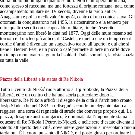
storia molto più lunga di quanto sembri. Non è un’opera ottomana,
come spesso si racconta, ma una fortezza di origine romana: nata come
accampamento militare nel IV secolo, divenne la tardo-antica
Anagastum e poi la medievale Onogošt, centro di una contea slava. Gli
ottomani la conquistarono nel 1455, la ricostruirono e la tennero per
oltre quattro secoli come caposaldo militare, finché l’esercito
montenegrino non liberò la città nel 1877. Oggi delle mura restano sei
torrioni e il nucleo più antico, il “Castel”, e quello che un tempo era il
cortile d’armi è diventato un suggestivo teatro all’aperto: è qui che si
tiene il Bedem Fest, e un piccolo café permette di bere un caffè dove
un tempo montavano la guardia i soldati. Dalla sommità, la vista spazia
su tutta la valle.
Piazza della Libertà e la statua di Re Nikola
Tutto il centro di Nikšić ruota attorno a Trg Slobode, la Piazza della
Libertà, ed è un centro che ha una storia particolare: dopo la
liberazione, Re Nikola affidò il disegno della città all’architetto croato
Josip Slade, che nel 1883 la ridisegnò secondo un elegante piano a
raggiera, una sorta di ragnatela di strade che converge proprio qui. La
piazza, di sapore austro-ungarico, è dominata dall’imponente statua
equestre di Re Nikola I Petrović-Njegoš, e nelle sere d’estate diventa il
salotto all’aperto della città, dove intere generazioni si mescolano fino a
tarda ora. È il cuore pulsante di Nikšić, e il posto giusto per ordinare il