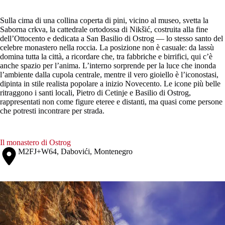
Sulla cima di una collina coperta di pini, vicino al museo, svetta la
Saborna crkva, la cattedrale ortodossa di Nikšić, costruita alla fine
dell’Ottocento e dedicata a San Basilio di Ostrog — lo stesso santo del
celebre monastero nella roccia. La posizione non è casuale: da lassù
domina tutta la città, a ricordare che, tra fabbriche e birrifici, qui c’è
anche spazio per l’anima. L’interno sorprende per la luce che inonda
l’ambiente dalla cupola centrale, mentre il vero gioiello è l’iconostasi,
dipinta in stile realista popolare a inizio Novecento. Le icone più belle
ritraggono i santi locali, Pietro di Cetinje e Basilio di Ostrog,
rappresentati non come figure eteree e distanti, ma quasi come persone
che potresti incontrare per strada.
Il monastero di Ostrog
M2FJ+W64, Dabovići, Montenegro