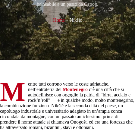
balneabile a un passo da Ostrog.
Home
»
Nikšić
M
entre tutti corrono verso le coste adriatiche,
nell’entroterra del
Montenegro
c’è una città che si
autodefinisce con orgoglio la patria di “birra, acciaio e
rock’n’roll” — e in qualche modo, molto montenegrino,
la combinazione funziona. Nikšić è la seconda città del paese, un
capoluogo industriale e universitario adagiato in un’ampia conca
circondata da montagne, con un passato antichissimo: prima di
prendere il nome attuale si chiamava Onogošt, ed era una fortezza che
ha attraversato romani, bizantini, slavi e ottomani.