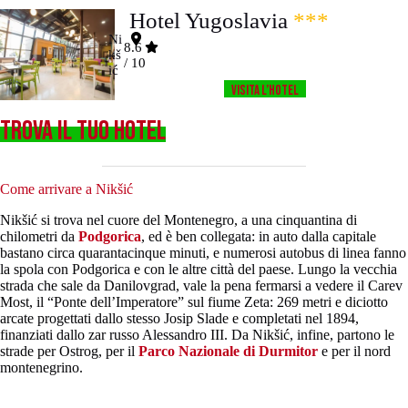
Hotel Yugoslavia
***
Ni
8.6
kš
/ 10
ić
Visita l’HOTEL
TROVA IL TUO HOTEL
Come arrivare a Nikšić
Nikšić si trova nel cuore del Montenegro, a una cinquantina di
chilometri da
Podgorica
, ed è ben collegata: in auto dalla capitale
bastano circa quarantacinque minuti, e numerosi autobus di linea fanno
la spola con Podgorica e con le altre città del paese. Lungo la vecchia
strada che sale da Danilovgrad, vale la pena fermarsi a vedere il Carev
Most, il “Ponte dell’Imperatore” sul fiume Zeta: 269 metri e diciotto
arcate progettati dallo stesso Josip Slade e completati nel 1894,
finanziati dallo zar russo Alessandro III. Da Nikšić, infine, partono le
strade per Ostrog, per il
Parco Nazionale di Durmitor
e per il nord
montenegrino.