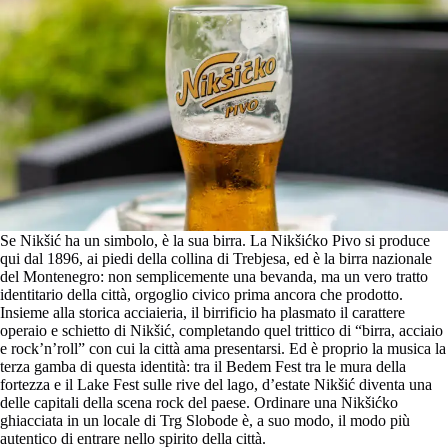
Se Nikšić ha un simbolo, è la sua birra. La Nikšićko Pivo si produce
qui dal 1896, ai piedi della collina di Trebjesa, ed è la birra nazionale
del Montenegro: non semplicemente una bevanda, ma un vero tratto
identitario della città, orgoglio civico prima ancora che prodotto.
Insieme alla storica acciaieria, il birrificio ha plasmato il carattere
operaio e schietto di Nikšić, completando quel trittico di “birra, acciaio
e rock’n’roll” con cui la città ama presentarsi. Ed è proprio la musica la
terza gamba di questa identità: tra il Bedem Fest tra le mura della
fortezza e il Lake Fest sulle rive del lago, d’estate Nikšić diventa una
delle capitali della scena rock del paese. Ordinare una Nikšićko
ghiacciata in un locale di Trg Slobode è, a suo modo, il modo più
autentico di entrare nello spirito della città.