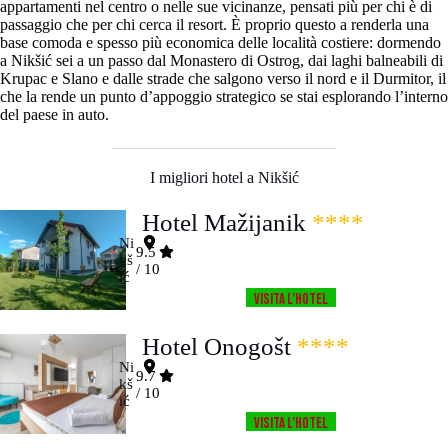
appartamenti nel centro o nelle sue vicinanze, pensati più per chi è di
passaggio che per chi cerca il resort. È proprio questo a renderla una
base comoda e spesso più economica delle località costiere: dormendo
a Nikšić sei a un passo dal Monastero di Ostrog, dai laghi balneabili di
Krupac e Slano e dalle strade che salgono verso il nord e il Durmitor, il
che la rende un punto d’appoggio strategico se stai esplorando l’interno
del paese in auto.
I migliori hotel a Nikšić
Hotel Mažijanik
****
Ni
9.5
kš
/ 10
ić
Visita l’HOTEL
Hotel Onogošt
****
Ni
9.7
kš
/ 10
ić
Visita l’HOTEL