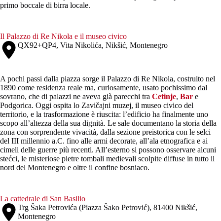
primo boccale di birra locale.
Il Palazzo di Re Nikola e il museo civico
QX92+QP4, Vita Nikolića, Nikšić, Montenegro
A pochi passi dalla piazza sorge il Palazzo di Re Nikola, costruito nel
1890 come residenza reale ma, curiosamente, usato pochissimo dal
sovrano, che di palazzi ne aveva già parecchi tra
Cetinje
,
Bar
e
Podgorica. Oggi ospita lo Zavičajni muzej, il museo civico del
territorio, e la trasformazione è riuscita: l’edificio ha finalmente uno
scopo all’altezza della sua dignità. Le sale documentano la storia della
zona con sorprendente vivacità, dalla sezione preistorica con le selci
del III millennio a.C. fino alle armi decorate, all’ala etnografica e ai
cimeli delle guerre più recenti. All’esterno si possono osservare alcuni
stećci, le misteriose pietre tombali medievali scolpite diffuse in tutto il
nord del Montenegro e oltre il confine bosniaco.
La cattedrale di San Basilio
Trg Šaka Petrovića (Piazza Šako Petrović), 81400 Nikšić,
Montenegro