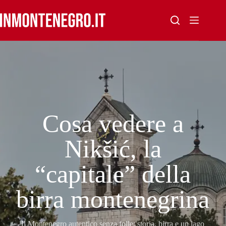
Salta
al
contenuto
Cosa vedere a
Nikšić, la
“capitale” della
birra montenegrina
Il Montenegro autentico senza folle: storia, birra e un lago