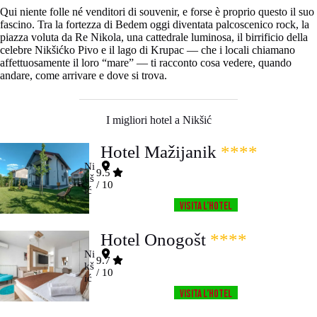
Qui niente folle né venditori di souvenir, e forse è proprio questo il suo
fascino. Tra la fortezza di Bedem oggi diventata palcoscenico rock, la
piazza voluta da Re Nikola, una cattedrale luminosa, il birrificio della
celebre Nikšićko Pivo e il lago di Krupac — che i locali chiamano
affettuosamente il loro “mare” — ti racconto cosa vedere, quando
andare, come arrivare e dove si trova.
I migliori hotel a Nikšić
Hotel Mažijanik
****
Ni
9.5
kš
/ 10
ić
Visita l’HOTEL
Hotel Onogošt
****
Ni
9.7
kš
/ 10
ić
Visita l’HOTEL