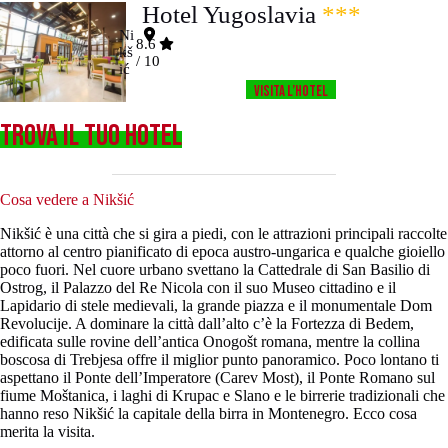
Hotel Yugoslavia
***
Ni
8.6
kš
/ 10
ić
Visita l’HOTEL
TROVA IL TUO HOTEL
Cosa vedere a Nikšić
Nikšić è una città che si gira a piedi, con le attrazioni principali raccolte
attorno al centro pianificato di epoca austro-ungarica e qualche gioiello
poco fuori. Nel cuore urbano svettano la Cattedrale di San Basilio di
Ostrog, il Palazzo del Re Nicola con il suo Museo cittadino e il
Lapidario di stele medievali, la grande piazza e il monumentale Dom
Revolucije. A dominare la città dall’alto c’è la Fortezza di Bedem,
edificata sulle rovine dell’antica Onogošt romana, mentre la collina
boscosa di Trebjesa offre il miglior punto panoramico. Poco lontano ti
aspettano il Ponte dell’Imperatore (Carev Most), il Ponte Romano sul
fiume Moštanica, i laghi di Krupac e Slano e le birrerie tradizionali che
hanno reso Nikšić la capitale della birra in Montenegro. Ecco cosa
merita la visita.