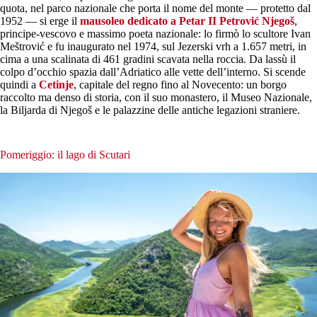
quota, nel parco nazionale che porta il nome del monte — protetto dal
1952 — si erge il
mausoleo dedicato a Petar II Petrović Njegoš
,
principe-vescovo e massimo poeta nazionale: lo firmò lo scultore Ivan
Meštrović e fu inaugurato nel 1974, sul Jezerski vrh a 1.657 metri, in
cima a una scalinata di 461 gradini scavata nella roccia. Da lassù il
colpo d’occhio spazia dall’Adriatico alle vette dell’interno. Si scende
quindi a
Cetinje
, capitale del regno fino al Novecento: un borgo
raccolto ma denso di storia, con il suo monastero, il Museo Nazionale,
la Biljarda di Njegoš e le palazzine delle antiche legazioni straniere.
Pomeriggio: il lago di Scutari