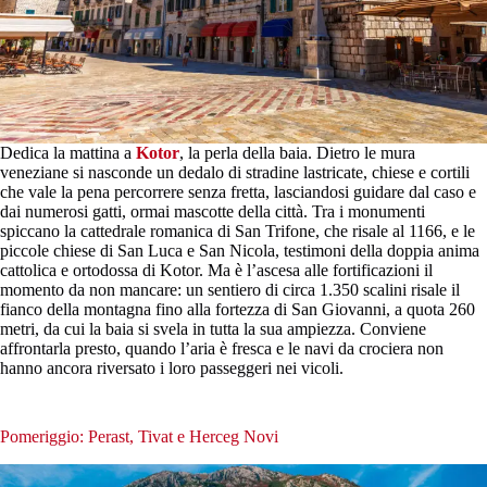
Dedica la mattina a
Kotor
, la perla della baia. Dietro le mura
veneziane si nasconde un dedalo di stradine lastricate, chiese e cortili
che vale la pena percorrere senza fretta, lasciandosi guidare dal caso e
dai numerosi gatti, ormai mascotte della città. Tra i monumenti
spiccano la cattedrale romanica di San Trifone, che risale al 1166, e le
piccole chiese di San Luca e San Nicola, testimoni della doppia anima
cattolica e ortodossa di Kotor. Ma è l’ascesa alle fortificazioni il
momento da non mancare: un sentiero di circa 1.350 scalini risale il
fianco della montagna fino alla fortezza di San Giovanni, a quota 260
metri, da cui la baia si svela in tutta la sua ampiezza. Conviene
affrontarla presto, quando l’aria è fresca e le navi da crociera non
hanno ancora riversato i loro passeggeri nei vicoli.
Pomeriggio: Perast, Tivat e Herceg Novi