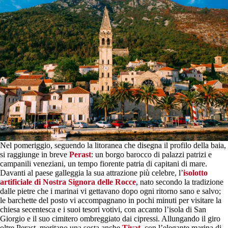
Nel pomeriggio, seguendo la litoranea che disegna il profilo della baia,
si raggiunge in breve
Perast
: un borgo barocco di palazzi patrizi e
campanili veneziani, un tempo fiorente patria di capitani di mare.
Davanti al paese galleggia la sua attrazione più celebre, l’
isolotto
artificiale di Nostra Signora delle Rocce
, nato secondo la tradizione
dalle pietre che i marinai vi gettavano dopo ogni ritorno sano e salvo;
le barchette del posto vi accompagnano in pochi minuti per visitare la
chiesa secentesca e i suoi tesori votivi, con accanto l’isola di San
Giorgio e il suo cimitero ombreggiato dai cipressi. Allungando il giro
oltre Perast, meritano una sosta anche
Tivat
, con l’elegante marina di