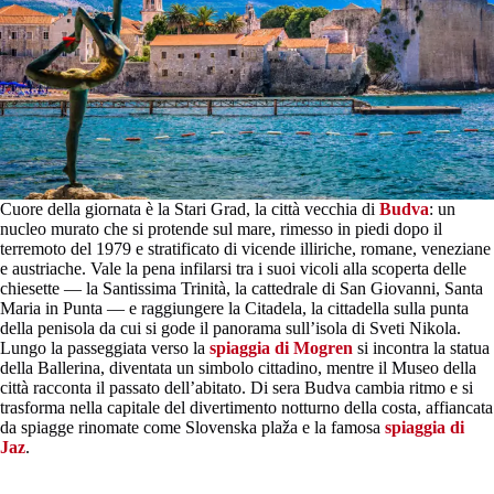
Cuore della giornata è la Stari Grad, la città vecchia di
Budva
: un
nucleo murato che si protende sul mare, rimesso in piedi dopo il
terremoto del 1979 e stratificato di vicende illiriche, romane, veneziane
e austriache. Vale la pena infilarsi tra i suoi vicoli alla scoperta delle
chiesette — la Santissima Trinità, la cattedrale di San Giovanni, Santa
Maria in Punta — e raggiungere la Citadela, la cittadella sulla punta
della penisola da cui si gode il panorama sull’isola di Sveti Nikola.
Lungo la passeggiata verso la
spiaggia di Mogren
si incontra la statua
della Ballerina, diventata un simbolo cittadino, mentre il Museo della
città racconta il passato dell’abitato. Di sera Budva cambia ritmo e si
trasforma nella capitale del divertimento notturno della costa, affiancata
da spiagge rinomate come Slovenska plaža e la famosa
spiaggia di
Jaz
.