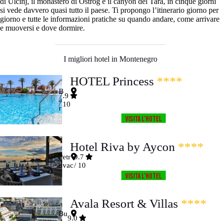
di Ulcinj, il monastero di Ostrog e il canyon del Tara, in cinque giorni
si vede davvero quasi tutto il paese. Ti propongo l’itinerario giorno per
giorno e tutte le informazioni pratiche su quando andare, come arrivare
e muoversi e dove dormire.
I migliori hotel in Montenegro
HOTEL Princess
****
B
7.9
a
/ 10
r
Visita l’HOTEL
Hotel Riva by Aycon
****
Petr
9.7
ovac
/ 10
Visita l’HOTEL
Avala Resort & Villas
****
Bu
9.0