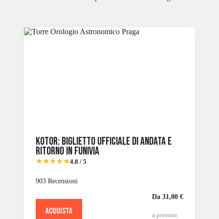
Slide 2 of 6
Kotor: biglietto ufficiale di andata e
ritorno in funivia
★★★★★
4.8 / 5
903 Recensioni
Da 31,00 €
ACQUISTA
a persona