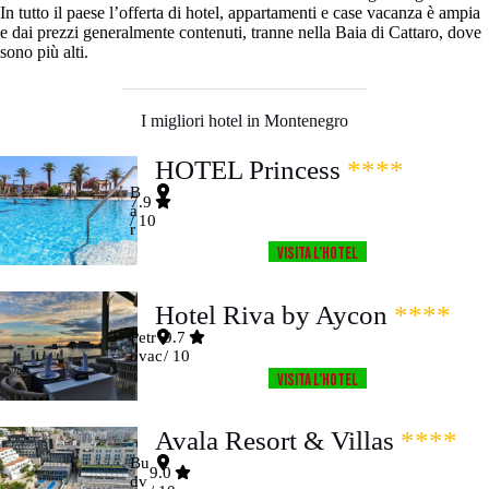
In tutto il paese l’offerta di hotel, appartamenti e case vacanza è ampia
e dai prezzi generalmente contenuti, tranne nella Baia di Cattaro, dove
sono più alti.
I migliori hotel in Montenegro
HOTEL Princess
****
B
7.9
a
/ 10
r
Visita l’HOTEL
Hotel Riva by Aycon
****
Petr
9.7
ovac
/ 10
Visita l’HOTEL
Avala Resort & Villas
****
Bu
9.0
dv