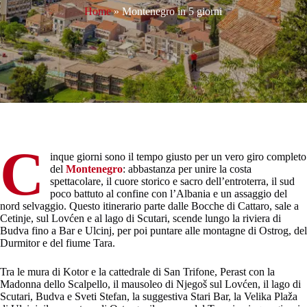
Home
»
Montenegro in 5 giorni
C
inque giorni sono il tempo giusto per un vero giro completo
del
Montenegro
: abbastanza per unire la costa
spettacolare, il cuore storico e sacro dell’entroterra, il sud
poco battuto al confine con l’Albania e un assaggio del
nord selvaggio. Questo itinerario parte dalle Bocche di Cattaro, sale a
Cetinje, sul Lovćen e al lago di Scutari, scende lungo la riviera di
Budva fino a Bar e Ulcinj, per poi puntare alle montagne di Ostrog, del
Durmitor e del fiume Tara.
Tra le mura di Kotor e la cattedrale di San Trifone, Perast con la
Madonna dello Scalpello, il mausoleo di Njegoš sul Lovćen, il lago di
Scutari, Budva e Sveti Stefan, la suggestiva Stari Bar, la Velika Plaža