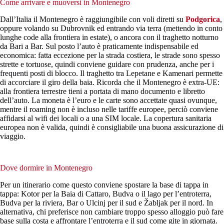
Come arrivare e muoversi in Montenegro
Dall’Italia il Montenegro è raggiungibile con voli diretti su
Podgorica
,
oppure volando su Dubrovnik ed entrando via terra (mettendo in conto
lunghe code alla frontiera in estate), o ancora con il traghetto notturno
da Bari a Bar. Sul posto l’auto è praticamente indispensabile ed
economica: fatta eccezione per la strada costiera, le strade sono spesso
strette e tortuose, quindi conviene guidare con prudenza, anche per i
frequenti posti di blocco. Il traghetto tra Lepetane e Kamenari permette
di accorciare il giro della baia. Ricorda che il Montenegro è extra-UE:
alla frontiera terrestre tieni a portata di mano documento e libretto
dell’auto. La moneta è l’euro e le carte sono accettate quasi ovunque,
mentre il roaming non è incluso nelle tariffe europee, perciò conviene
affidarsi al wifi dei locali o a una SIM locale. La copertura sanitaria
europea non è valida, quindi è consigliabile una buona assicurazione di
viaggio.
Dove dormire in Montenegro
Per un itinerario come questo conviene spostare la base di tappa in
tappa: Kotor per la Baia di Cattaro, Budva o il lago per l’entroterra,
Budva per la riviera, Bar o Ulcinj per il sud e Žabljak per il nord. In
alternativa, chi preferisce non cambiare troppo spesso alloggio può fare
base sulla costa e affrontare l’entroterra e il sud come gite in giornata.