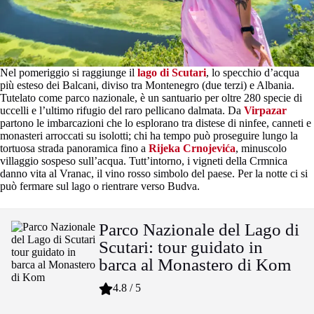
Nel pomeriggio si raggiunge il
lago di Scutari
, lo specchio d’acqua
più esteso dei Balcani, diviso tra Montenegro (due terzi) e Albania.
Tutelato come parco nazionale, è un santuario per oltre 280 specie di
uccelli e l’ultimo rifugio del raro pellicano dalmata. Da
Virpazar
partono le imbarcazioni che lo esplorano tra distese di ninfee, canneti e
monasteri arroccati su isolotti; chi ha tempo può proseguire lungo la
tortuosa strada panoramica fino a
Rijeka Crnojevića
, minuscolo
villaggio sospeso sull’acqua. Tutt’intorno, i vigneti della Crmnica
danno vita al Vranac, il vino rosso simbolo del paese. Per la notte ci si
può fermare sul lago o rientrare verso Budva.
Parco Nazionale del Lago di
Scutari: tour guidato in
barca al Monastero di Kom
4.8 / 5