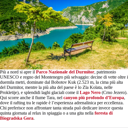
Più a nord si apre il
Parco Nazionale del Durmitor
, patrimonio
UNESCO e regno del Montenegro più selvaggio: decine di vette oltre i
duemila metri, dominate dal Bobotov Kuk (2.523 m, la cima più alta
del Durmitor, mentre la più alta del paese è lo Zla Kolata, nelle
Prokletije), e splendidi laghi glaciali come il
Lago Nero
(Crno Jezero).
Qui scorre anche il fiume Tara, nel
canyon più profondo d’Europa
,
dove il rafting tra le rapide è l’esperienza adrenalinica per eccellenza.
Chi preferisce non affrontare tanta strada può dedicare invece questa
quinta giornata al relax in spiaggia o a una gita nella
foresta di
Biogradska Gora
.