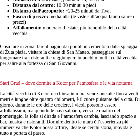
Distanza dal centro:
10-30 minuti a piedi
Distanza dall’aeroporto:
~20-25 minuti da Tivat
Fascia di prezzo:
media-alta (le viste sull’acqua fanno salire i
prezzi)
Affollamento:
moderato d’estate, più tranquillo della città
vecchia
Cosa fare in zona: fare il bagno dai pontili in cemento o dalla spiaggia
di Žuta plaža, visitare la chiesa di San Matteo, passeggiare sul
lungomare tra i ristoranti e raggiungere in pochi minuti la città vecchia
per salire alla fortezza di San Giovanni.
Stari Grad – dove dormire a Kotor per l’atmosfera e la vita notturna
La città vecchia di Kotor, racchiusa in mura veneziane alte fino a venti
metri e lunghe oltre quattro chilometri, è il cuore pulsante della città. Di
giorno, durante le ore delle crociere, i vicoli possono essere
affollatissimi; ma quando le navi salpano, verso le quattro del
pomeriggio, la folla si dirada e l’atmosfera cambia, lasciando spazio a
bar, musica e ristoranti. Dormire dentro le mura è l’esperienza più
immersiva che Kotor possa offrire, ideale se cerchi storia, movida e
tutto a portata di passo.