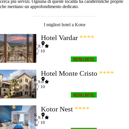
cerca più servizi. Ognuna di queste località ha caratteristiche proprie
che meritano un approfondimento dedicato.
I migliori hotel a Kotor
Hotel Vardar
****
K
8.7
ot
/ 10
or
Visita l’HOTEL
Hotel Monte Cristo
****
K
9.0
ot
/ 10
or
Visita l’HOTEL
Kotor Nest
****
K
9.1
ot
/ 10
or