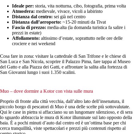
Ideale per:
storia, vita notturna, cibo, fotografia, prima volta
Atmosfera:
medievale, vivace, vicoli a labirinto
Distanza dal centro:
sei già nel centro
Distanza dall’aeroporto:
~15-20 minuti da Tivat
Fascia di prezzo:
media-alta (la domanda turistica fa salire i
prezzi in estate)
Affollamento:
altissimo d’estate, soprattutto nelle ore delle
crociere e nei weekend
Cosa fare in zona: visitare la cattedrale di San Trifone e le chiese di
San Luca e San Nicola, scoprire il Palazzo Pima, fare tappa al Museo
del Gatto e alla Piazza dei Gatti, e affrontare la salita alla fortezza di
San Giovanni lungo i suoi 1.350 scalini.
Muo – dove dormire a Kotor con vista sulle mura
Proprio di fronte alla città vecchia, dall’altro lato dell’insenatura, il
piccolo borgo di pescatori di Muo è una delle scelte più sottovalutate.
Qui le case in pietra si affacciano su un lungomare silenzioso, e di sera
lo sguardo abbraccia le mura di Kotor illuminate sul lato opposto della
baia. È a pochi minuti d’auto dal centro ed è un’ottima base per chi
cerca tranquillità, viste spettacolari e prezzi più contenuti rispetto al
centro storico.