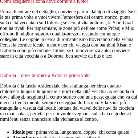
Come scegliere la zona dove dormire a Kotor
Prima di entrare nel dettaglio, conviene partire dal tipo di viaggio. Se è
la tua prima volta e vuoi vivere l’atmosfera del centro storico, punta
sulla città vecchia o su Dobrota; se cerchi vita notturna, la Stari Grad
non ha rivali. Per risparmiare, le zone più defilate come Prčanj e Muo
offrono il miglior rapporto qualità-prezzo, restando comunque
collegate. Le coppie in cerca di romanticismo troveranno nella vicina
Perast la cornice ideale, mentre per chi viaggia con bambini Risan e
Dobrota sono più comode. Infine, se ti muovi senza auto, conviene
stare in città vecchia o a Dobrota, ben servite da bus e taxi.
Dobrota – dove dormire a Kotor la prima volta
Dobrota è la fascia residenziale che si allunga per circa quattro
chilometri lungo il lungomare a nord della città vecchia. A seconda di
dove alloggi, raggiungi il centro storico con una passeggiata che va dai
dieci ai trenta minuti, sempre costeggiando l’acqua. È la zona più
tranquilla e vissuta dai locali: lontana dal viavai delle navi da crociera
ma mai isolata, perfetta per chi vuole svegliarsi sulla baia e godersi i
ritmi lenti senza rinunciare alla vicinanza al centro.
Ideale per:
prima volta, lungomare, coppie, chi cerca quiete
Atmosfera:
residenziale, panoramica, rilassata