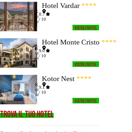
Hotel Vardar
****
K
8.7
ot
/ 10
or
Visita l’HOTEL
Hotel Monte Cristo
****
K
9.0
ot
/ 10
or
Visita l’HOTEL
Kotor Nest
****
K
9.1
ot
/ 10
or
Visita l’HOTEL
TROVA IL TUO HOTEL