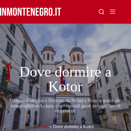
Salta
al
contenuto
Dove dormire a
Kotor
Dalla città vecchia a Dobrota, da Prčanj a Muo: la guida alle
zone migliori della baia, con i consigli giusti per ogni tipo di
viaggiatore.
Home
»
Dove dormire a Kotor