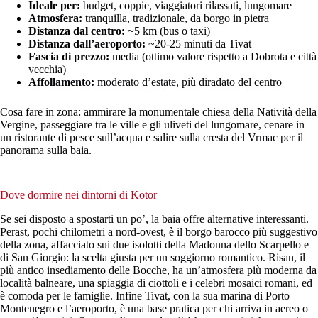
Ideale per:
budget, coppie, viaggiatori rilassati, lungomare
Atmosfera:
tranquilla, tradizionale, da borgo in pietra
Distanza dal centro:
~5 km (bus o taxi)
Distanza dall’aeroporto:
~20-25 minuti da Tivat
Fascia di prezzo:
media (ottimo valore rispetto a Dobrota e città
vecchia)
Affollamento:
moderato d’estate, più diradato del centro
Cosa fare in zona: ammirare la monumentale chiesa della Natività della
Vergine, passeggiare tra le ville e gli uliveti del lungomare, cenare in
un ristorante di pesce sull’acqua e salire sulla cresta del Vrmac per il
panorama sulla baia.
Dove dormire nei dintorni di Kotor
Se sei disposto a spostarti un po’, la baia offre alternative interessanti.
Perast, pochi chilometri a nord-ovest, è il borgo barocco più suggestivo
della zona, affacciato sui due isolotti della Madonna dello Scarpello e
di San Giorgio: la scelta giusta per un soggiorno romantico. Risan, il
più antico insediamento delle Bocche, ha un’atmosfera più moderna da
località balneare, una spiaggia di ciottoli e i celebri mosaici romani, ed
è comoda per le famiglie. Infine Tivat, con la sua marina di Porto
Montenegro e l’aeroporto, è una base pratica per chi arriva in aereo o