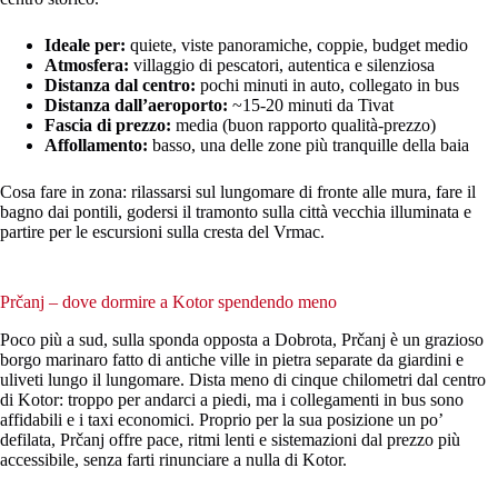
Ideale per:
quiete, viste panoramiche, coppie, budget medio
Atmosfera:
villaggio di pescatori, autentica e silenziosa
Distanza dal centro:
pochi minuti in auto, collegato in bus
Distanza dall’aeroporto:
~15-20 minuti da Tivat
Fascia di prezzo:
media (buon rapporto qualità-prezzo)
Affollamento:
basso, una delle zone più tranquille della baia
Cosa fare in zona: rilassarsi sul lungomare di fronte alle mura, fare il
bagno dai pontili, godersi il tramonto sulla città vecchia illuminata e
partire per le escursioni sulla cresta del Vrmac.
Prčanj – dove dormire a Kotor spendendo meno
Poco più a sud, sulla sponda opposta a Dobrota, Prčanj è un grazioso
borgo marinaro fatto di antiche ville in pietra separate da giardini e
uliveti lungo il lungomare. Dista meno di cinque chilometri dal centro
di Kotor: troppo per andarci a piedi, ma i collegamenti in bus sono
affidabili e i taxi economici. Proprio per la sua posizione un po’
defilata, Prčanj offre pace, ritmi lenti e sistemazioni dal prezzo più
accessibile, senza farti rinunciare a nulla di Kotor.