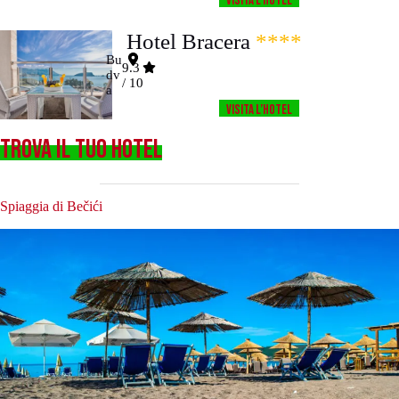
Visita l’HOTEL
Hotel Bracera
****
Bu
9.3
dv
/ 10
a
Visita l’HOTEL
TROVA IL TUO HOTEL
Spiaggia di Bečići