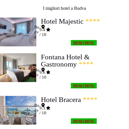
I migliori hotel a Budva
Hotel Majestic
****
Bu
9.4
dv
/ 10
a
Visita l’HOTEL
Fontana Hotel &
Gastronomy
****
Bu
9.6
dv
/ 10
a
Visita l’HOTEL
Hotel Bracera
****
Bu
9.3
dv
/ 10
a
Visita l’HOTEL