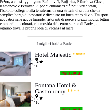
Pržno, a cui si aggiungono Rafailovići, Buljarica, Ričardova Glava,
Kamenovo e Petrovac. A pochi chilometri c’è poi Sveti Stefan,
l’isolotto collegato alla terraferma da una striscia di sabbia che da
semplice borgo di pescatori è diventato un buen retiro di vip. Tra sport
acquatici nelle acque limpide, ristoranti di pesce a prezzi modici, lettini
e ombrelloni colorati, e la movida del centro storico di Budva, qui
ognuno trova la propria idea di vacanza al mare.
I migliori hotel a Budva
Hotel Majestic
****
Bu
9.4
dv
/ 10
a
Visita l’HOTEL
Fontana Hotel &
Gastronomy
****
Bu
9.6
dv
/ 10
a