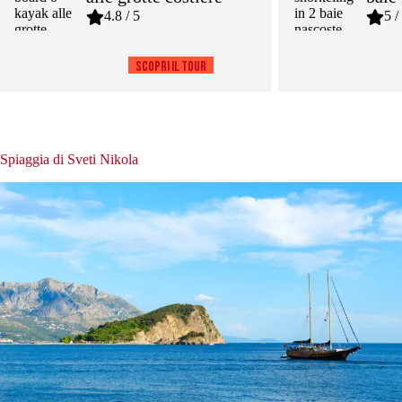
4.8 / 5
5 /
Scopri il tour
Spiaggia di Sveti Nikola