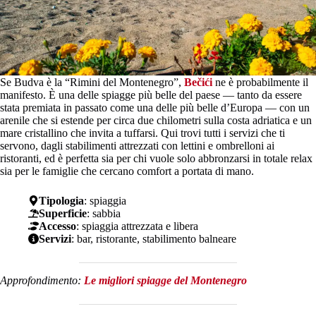
Se Budva è la “Rimini del Montenegro”,
Bečići
ne è probabilmente il
manifesto. È una delle spiagge più belle del paese — tanto da essere
stata premiata in passato come una delle più belle d’Europa — con un
arenile che si estende per circa due chilometri sulla costa adriatica e un
mare cristallino che invita a tuffarsi. Qui trovi tutti i servizi che ti
servono, dagli stabilimenti attrezzati con lettini e ombrelloni ai
ristoranti, ed è perfetta sia per chi vuole solo abbronzarsi in totale relax
sia per le famiglie che cercano comfort a portata di mano.
Tipologia
: spiaggia
Superficie
: sabbia
Accesso
: spiaggia attrezzata e libera
Servizi
: bar, ristorante, stabilimento balneare
Approfondimento:
Le migliori spiagge del Montenegro