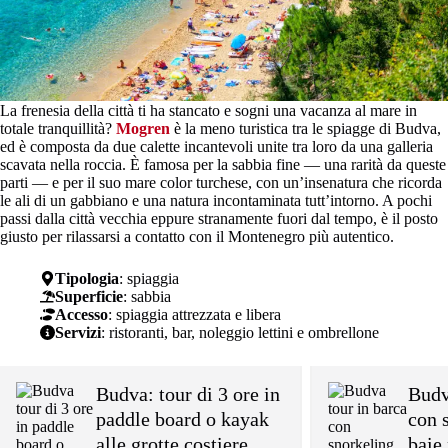
La frenesia della città ti ha stancato e sogni una vacanza al mare in
totale tranquillità?
Mogren
è la meno turistica tra le spiagge di Budva,
ed è composta da due calette incantevoli unite tra loro da una galleria
scavata nella roccia. È famosa per la sabbia fine — una rarità da queste
parti — e per il suo mare color turchese, con un’insenatura che ricorda
le ali di un gabbiano e una natura incontaminata tutt’intorno. A pochi
passi dalla città vecchia eppure stranamente fuori dal tempo, è il posto
giusto per rilassarsi a contatto con il Montenegro più autentico.
Tipologia
: spiaggia
Superficie
: sabbia
Accesso
: spiaggia attrezzata e libera
Servizi
: ristoranti, bar, noleggio lettini e ombrellone
Budva: tour di 3 ore in
Budv
paddle board o kayak
con 
alle grotte costiere
baie