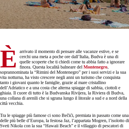
È
arrivato il momento di pensare alle vacanze estive, e se
cerchi una meta a poche ore dall’Italia, Budva è una di
quelle scoperte che ti chiedi come tu abbia fatto a ignorare
finora. Questa località balneare del
Montenegro
,
soprannominata la “Rimini del Montenegro” per i suoi servizi e la sua
vita notturna, ha visto crescere negli anni un turismo che conquista
tanto i giovani quanto le famiglie, grazie al mare cristallino
dell’Adriatico e a una costa che alterna spiagge di sabbia, ciottoli e
ghiaia. Il cuore di tutto è la Budvanska Rivijera, la Riviera di Budva,
una collana di arenili che si sgrana lungo il litorale a sud e a nord della
città vecchia.
Tra le spiagge più famose ci sono Bečići, premiata in passato come una
delle più belle d’Europa, la festosa Jaz, l’appartata Mogren, l’isolotto di
Sveti Nikola con la sua “Hawaii Beach” e il villaggio di pescatori di