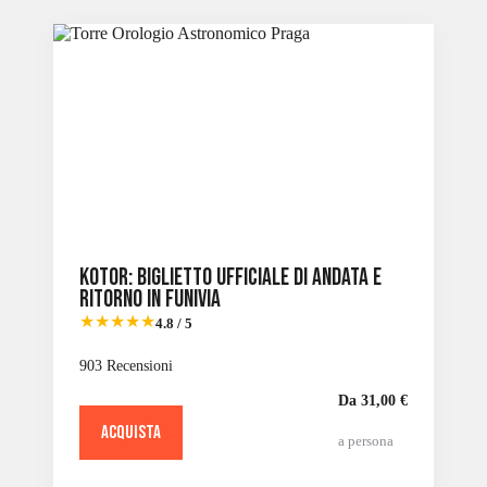
Slide 2 of 6
Kotor: biglietto ufficiale di andata e
ritorno in funivia
★★★★★
4.8 / 5
903 Recensioni
Da 31,00 €
ACQUISTA
a persona