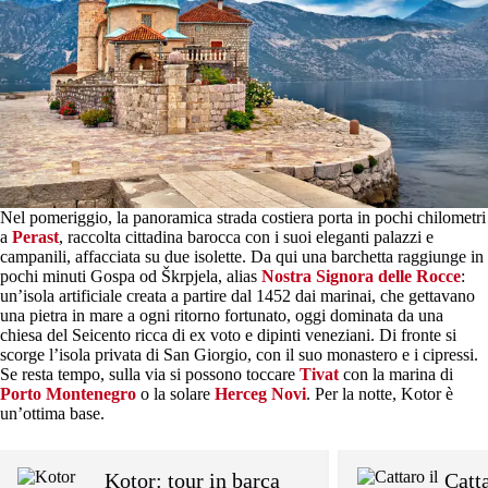
Nel pomeriggio, la panoramica strada costiera porta in pochi chilometri
a
Perast
, raccolta cittadina barocca con i suoi eleganti palazzi e
campanili, affacciata su due isolette. Da qui una barchetta raggiunge in
pochi minuti Gospa od Škrpjela, alias
Nostra Signora delle Rocce
:
un’isola artificiale creata a partire dal 1452 dai marinai, che gettavano
una pietra in mare a ogni ritorno fortunato, oggi dominata da una
chiesa del Seicento ricca di ex voto e dipinti veneziani. Di fronte si
scorge l’isola privata di San Giorgio, con il suo monastero e i cipressi.
Se resta tempo, sulla via si possono toccare
Tivat
con la marina di
Porto Montenegro
o la solare
Herceg Novi
. Per la notte, Kotor è
un’ottima base.
Kotor: tour in barca
Catta