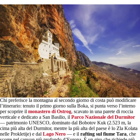
Chi preferisce la montagna al secondo giorno di costa può modificare
l’itinerario: tenuto il primo giorno sulla Boka, si punta verso l’interno
per scoprire il
monastero di Ostrog
, scavato in una parete di roccia
verticale e dedicato a San Basilio, il
Parco Nazionale del Durmitor
— patrimonio UNESCO, dominato dal Bobotov Kuk (2.523 m, la
cima più alta del Durmitor, mentre la più alta del paese è lo Zla Kolata
nelle Prokletije) e dal
Lago Nero
— e il
rafting sul fiume Tara
, che
scorre nel canyon più profondo d’Europa. È un giro che richiede più