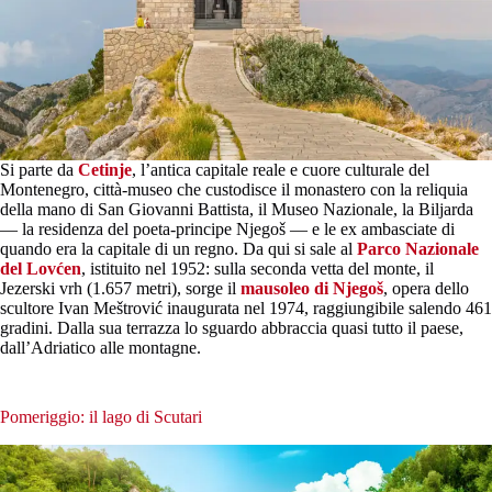
Si parte da
Cetinje
, l’antica capitale reale e cuore culturale del
Montenegro, città-museo che custodisce il monastero con la reliquia
della mano di San Giovanni Battista, il Museo Nazionale, la Biljarda
— la residenza del poeta-principe Njegoš — e le ex ambasciate di
quando era la capitale di un regno. Da qui si sale al
Parco Nazionale
del Lovćen
, istituito nel 1952: sulla seconda vetta del monte, il
Jezerski vrh (1.657 metri), sorge il
mausoleo di Njegoš
, opera dello
scultore Ivan Meštrović inaugurata nel 1974, raggiungibile salendo 461
gradini. Dalla sua terrazza lo sguardo abbraccia quasi tutto il paese,
dall’Adriatico alle montagne.
Pomeriggio: il lago di Scutari