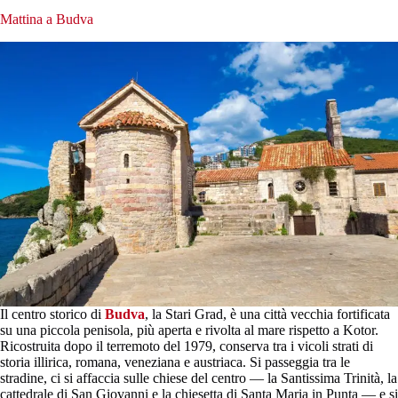
Mattina a Budva
Il centro storico di
Budva
, la Stari Grad, è una città vecchia fortificata
su una piccola penisola, più aperta e rivolta al mare rispetto a Kotor.
Ricostruita dopo il terremoto del 1979, conserva tra i vicoli strati di
storia illirica, romana, veneziana e austriaca. Si passeggia tra le
stradine, ci si affaccia sulle chiese del centro — la Santissima Trinità, la
cattedrale di San Giovanni e la chiesetta di Santa Maria in Punta — e si