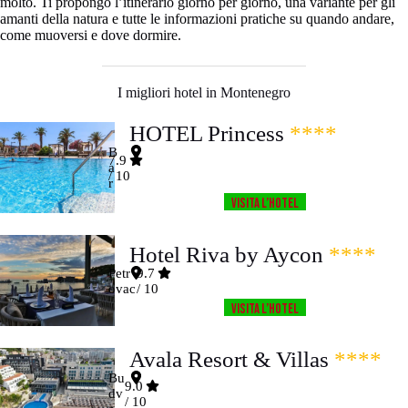
molto. Ti propongo l’itinerario giorno per giorno, una variante per gli
amanti della natura e tutte le informazioni pratiche su quando andare,
come muoversi e dove dormire.
I migliori hotel in Montenegro
HOTEL Princess
****
B
7.9
a
/ 10
r
Visita l’HOTEL
Hotel Riva by Aycon
****
Petr
9.7
ovac
/ 10
Visita l’HOTEL
Avala Resort & Villas
****
Bu
9.0
dv
/ 10