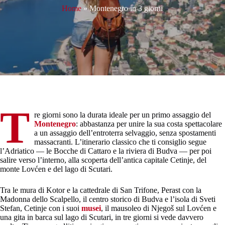
Home
»
Montenegro in 3 giorni
T
re giorni sono la durata ideale per un primo assaggio del
Montenegro
: abbastanza per unire la sua costa spettacolare
a un assaggio dell’entroterra selvaggio, senza spostamenti
massacranti. L’itinerario classico che ti consiglio segue
l’Adriatico — le Bocche di Cattaro e la riviera di Budva — per poi
salire verso l’interno, alla scoperta dell’antica capitale Cetinje, del
monte Lovćen e del lago di Scutari.
Tra le mura di Kotor e la cattedrale di San Trifone, Perast con la
Madonna dello Scalpello, il centro storico di Budva e l’isola di Sveti
Stefan, Cetinje con i suoi
musei
, il mausoleo di Njegoš sul Lovćen e
una gita in barca sul lago di Scutari, in tre giorni si vede davvero