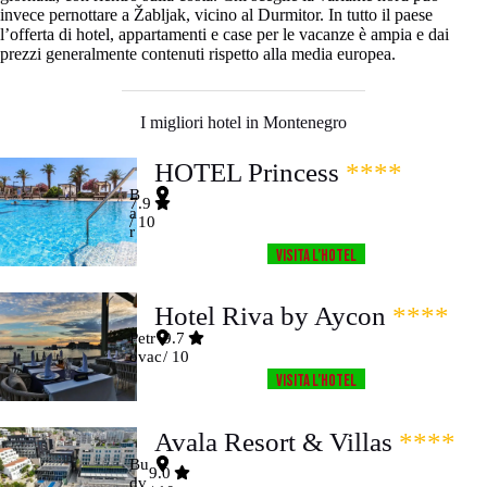
invece pernottare a Žabljak, vicino al Durmitor. In tutto il paese
l’offerta di hotel, appartamenti e case per le vacanze è ampia e dai
prezzi generalmente contenuti rispetto alla media europea.
I migliori hotel in Montenegro
HOTEL Princess
****
B
7.9
a
/ 10
r
Visita l’HOTEL
Hotel Riva by Aycon
****
Petr
9.7
ovac
/ 10
Visita l’HOTEL
Avala Resort & Villas
****
Bu
9.0
dv