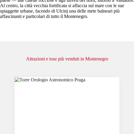
paese — alle calette rocciose e agli uliveti del nord, intorno a Valdanos.
Al centro, la città vecchia fortificata si affaccia sul mare con le sue
spiaggette urbane, facendo di Ulcinj una delle mete balneari più
affascinanti e particolari di tutto il Montenegro.
Attrazioni e tour più venduti in Montenegro