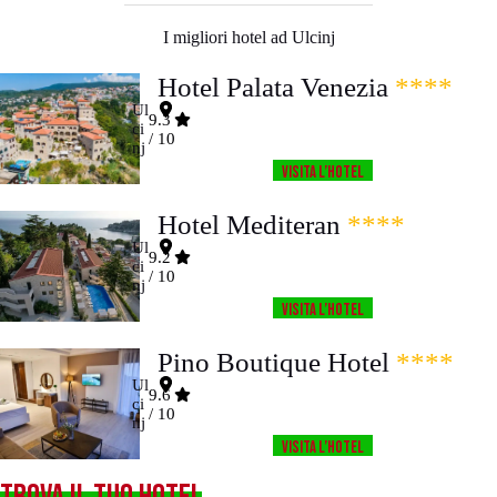
I migliori hotel ad Ulcinj
Hotel Palata Venezia
****
Ul
9.3
ci
/ 10
nj
Visita l’HOTEL
Hotel Mediteran
****
Ul
9.2
ci
/ 10
nj
Visita l’HOTEL
Pino Boutique Hotel
****
Ul
9.6
ci
/ 10
nj
Visita l’HOTEL
TROVA IL TUO HOTEL