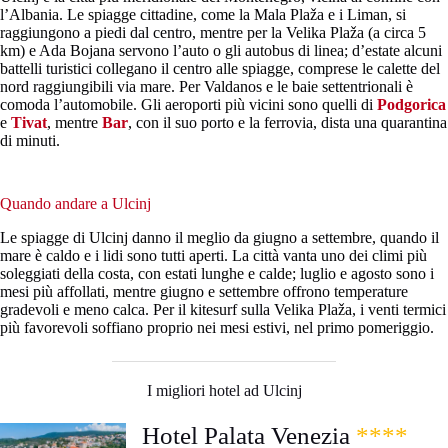
l’Albania. Le spiagge cittadine, come la Mala Plaža e i Liman, si
raggiungono a piedi dal centro, mentre per la Velika Plaža (a circa 5
km) e Ada Bojana servono l’auto o gli autobus di linea; d’estate alcuni
battelli turistici collegano il centro alle spiagge, comprese le calette del
nord raggiungibili via mare. Per Valdanos e le baie settentrionali è
comoda l’automobile. Gli aeroporti più vicini sono quelli di
Podgorica
e
Tivat
, mentre
Bar
, con il suo porto e la ferrovia, dista una quarantina
di minuti.
Quando andare a Ulcinj
Le spiagge di Ulcinj danno il meglio da giugno a settembre, quando il
mare è caldo e i lidi sono tutti aperti. La città vanta uno dei climi più
soleggiati della costa, con estati lunghe e calde; luglio e agosto sono i
mesi più affollati, mentre giugno e settembre offrono temperature
gradevoli e meno calca. Per il kitesurf sulla Velika Plaža, i venti termici
più favorevoli soffiano proprio nei mesi estivi, nel primo pomeriggio.
I migliori hotel ad Ulcinj
Hotel Palata Venezia
****