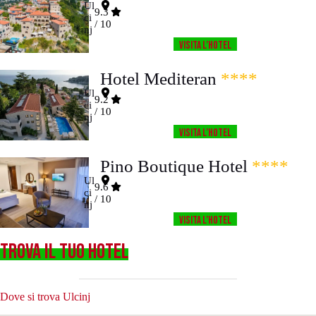
Ul
9.3
ci
/ 10
nj
Visita l’HOTEL
Hotel Mediteran
****
Ul
9.2
ci
/ 10
nj
Visita l’HOTEL
Pino Boutique Hotel
****
Ul
9.6
ci
/ 10
nj
Visita l’HOTEL
TROVA IL TUO HOTEL
Dove si trova Ulcinj