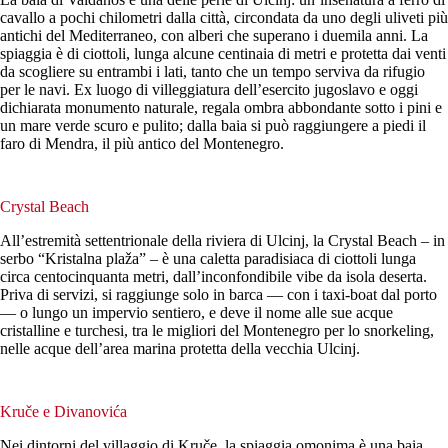
cavallo a pochi chilometri dalla città, circondata da uno degli uliveti più
antichi del Mediterraneo, con alberi che superano i duemila anni. La
spiaggia è di ciottoli, lunga alcune centinaia di metri e protetta dai venti
da scogliere su entrambi i lati, tanto che un tempo serviva da rifugio
per le navi. Ex luogo di villeggiatura dell’esercito jugoslavo e oggi
dichiarata monumento naturale, regala ombra abbondante sotto i pini e
un mare verde scuro e pulito; dalla baia si può raggiungere a piedi il
faro di Mendra, il più antico del Montenegro.
Crystal Beach
All’estremità settentrionale della riviera di Ulcinj, la Crystal Beach – in
serbo “Kristalna plaža” – è una caletta paradisiaca di ciottoli lunga
circa centocinquanta metri, dall’inconfondibile vibe da isola deserta.
Priva di servizi, si raggiunge solo in barca — con i taxi-boat dal porto
— o lungo un impervio sentiero, e deve il nome alle sue acque
cristalline e turchesi, tra le migliori del Montenegro per lo snorkeling,
nelle acque dell’area marina protetta della vecchia Ulcinj.
Kruče e Divanovića
Nei dintorni del villaggio di Kruče, la spiaggia omonima è una baia