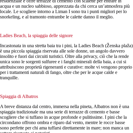
residenziale e offre terrazze di cemento con scalette per entrare in
acqua e un nucleo sabbioso, apprezzata da chi cerca un’atmosfera più
locale. Le scogliere intorno a Liman I sono tra i punti migliori per lo
snorkeling, e al tramonto entrambe le calette danno il meglio.
Ladies Beach, la spiaggia delle signore
Incastonata in una stretta baia tra i pini, la Ladies Beach (Ženska plaža)
è una piccola spiaggia riservata alle sole donne, un angolo davvero
insolito e fuori dai circuiti turistici. Oltre alla privacy, ciò che la rende
unica sono le sorgenti sulfuree e i fanghi minerali della baia, a cui si
attribuiscono proprietà rigeneranti e curative: molte vi vengono proprio
per i trattamenti naturali di fango, oltre che per le acque calde e
tranquille.
Spiaggia di Albatros
A breve distanza dal centro, immersa nella pineta, Albatros non è una
spiaggia tradizionale ma una serie di terrazze di cemento e basse
scogliere che si tuffano in acque profonde e pulitissime. I pini che la
circondano offrono ombra e riparo dal vento, mentre le rocce basse
sono perfette per chi ama tuffarsi direttamente in mare; non manca un