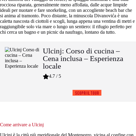
rocciosa riparata, generalmente meno affollata, dalle acque limpide
ideali per nuotare e fare snorkeling, con un accogliente beach bar che
si anima al tramonto. Poco distante, la minuscola Divanovića è una
caletta nascosta di ciottoli e scogli, lunga appena una ventina di metri e
raggiungibile solo via mare o lungo un sentiero: il rifugio perfetto per
chi cerca un bagno e un picnic da naufrago, lontano da tutto.
Ulcinj: Corso di cucina –
Cena inclusa – Esperienza
locale
4.7 / 5
Scopri il tour
Come arrivare a Ulcinj
Ulcinj è la città più meridionale del Montenegro, vicina al confine con