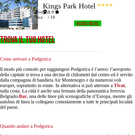
Kings Park Hotel
****
Podgo
8.9
rica
/ 10
Visita l’HOTEL
TROVA IL TUO HOTEL
Come arrivare a Podgorica
Il modo più comodo per raggiungere Podgorica è l’aereo: l’aeroporto
della capitale si trova a una decina di chilometri dal centro ed è servito
dalla compagnia di bandiera Air Montenegro e da numerosi voli
europei, soprattutto in estate. In alternativa si può atterrare a
Tivat
,
sulla costa. La città è anche una fermata della panoramica ferrovia
Belgrado-
Bar
, una delle linee più scenografiche d’Europa, mentre gli
autobus di linea la collegano comodamente a tutte le principali località
del paese.
Quando andare a Podgorica