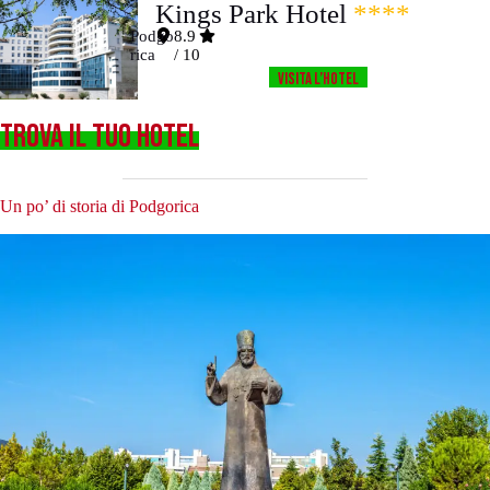
Kings Park Hotel
****
Podgo
8.9
rica
/ 10
Visita l’HOTEL
TROVA IL TUO HOTEL
Un po’ di storia di Podgorica