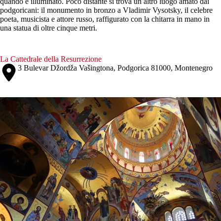
quando è illuminato. Poco distante si trova un altro luogo amato dai
podgoricani: il monumento in bronzo a Vladimir Vysotsky, il celebre
poeta, musicista e attore russo, raffigurato con la chitarra in mano in
una statua di oltre cinque metri.
La Cattedrale della Resurrezione
3 Bulevar Džordža Vašingtona, Podgorica 81000, Montenegro