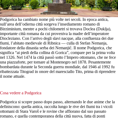
Podgorica ha cambiato nome più volte nei secoli. In epoca antica,
sull’area dell’odierna città sorgeva l’insediamento romano di
Birziminium, mentre a pochi chilometri si trovava Doclea (Duklja),
importante città romana da cui proveniva la madre dell’imperatore
Diocleziano. Con l’arrivo degli slavi nacque, alla confluenza dei due
fiumi, l’abitato medievale di Ribnica — culla di Stefan Nemanja,
fondatore della dinastia serba dei Nemanjić. Il nome Podgorica, che
significa “ai piedi della collina di Gorica”, compare per la prima volta
nel 1326. Nel 1474 la città passò sotto l’Impero ottomano, che ne fece
una piazzaforte, per tornare al Montenegro nel 1878. Pesantemente
bombardata durante la Seconda guerra mondiale, dal 1946 al 1992 fu
ribattezzata Titograd in onore del maresciallo Tito, prima di riprendere
il nome attuale.
Cosa vedere a Podgorica
Podgorica si scopre passo dopo passo, alternando le due anime che la
definiscono: quella antica, raccolta lungo le rive dei fiumi tra i vicoli
ottomani di Stara Varoš e le rovine che affiorano dal suo passato
romano, e quella contemporanea della città nuova, fatta di ponti