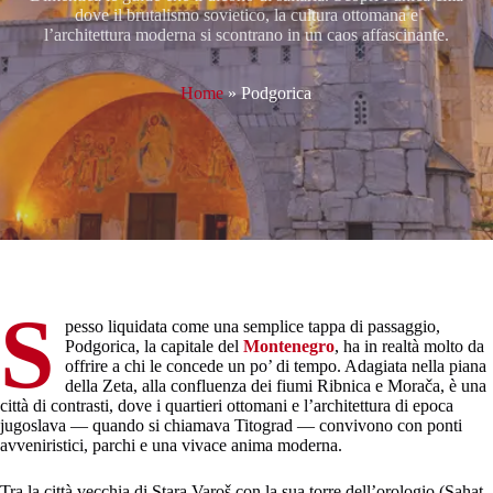
dove il brutalismo sovietico, la cultura ottomana e
l’architettura moderna si scontrano in un caos affascinante.
Home
»
Podgorica
S
pesso liquidata come una semplice tappa di passaggio,
Podgorica, la capitale del
Montenegro
, ha in realtà molto da
offrire a chi le concede un po’ di tempo. Adagiata nella piana
della Zeta, alla confluenza dei fiumi Ribnica e Morača, è una
città di contrasti, dove i quartieri ottomani e l’architettura di epoca
jugoslava — quando si chiamava Titograd — convivono con ponti
avveniristici, parchi e una vivace anima moderna.
Tra la città vecchia di Stara Varoš con la sua torre dell’orologio (Sahat