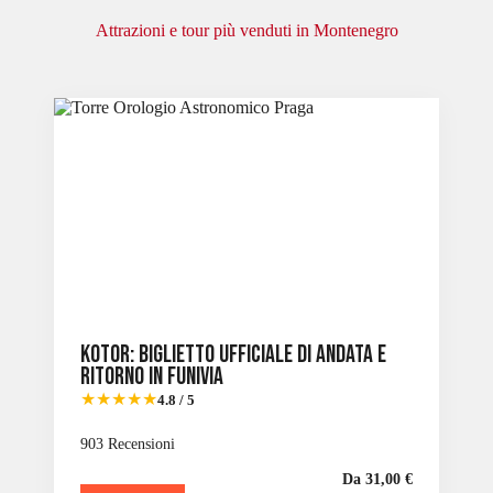
Attrazioni e tour più venduti in Montenegro
Slide 2 of 6
Kotor: biglietto ufficiale di andata e
ritorno in funivia
★★★★★
4.8 / 5
903 Recensioni
Da 31,00 €