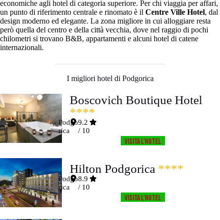
economiche agli hotel di categoria superiore. Per chi viaggia per affari,
un punto di riferimento centrale e rinomato è il
Centre Ville Hotel
, dal
design moderno ed elegante. La zona migliore in cui alloggiare resta
però quella del centro e della città vecchia, dove nel raggio di pochi
chilometri si trovano B&B, appartamenti e alcuni hotel di catene
internazionali.
I migliori hotel di Podgorica
Boscovich Boutique Hotel
****
Podgo
9.2
rica
/ 10
Visita l’HOTEL
Hilton Podgorica
****
Podgo
8.9
rica
/ 10
Visita l’HOTEL