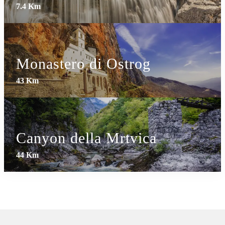
7.4 Km
Monastero di Ostrog
43 Km
Canyon della Mrtvica
44 Km