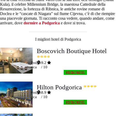
Kula), il celebre Millennium Bridge, la maestosa Cattedrale della
Resurrezione, la fortezza di Ribnica, le antiche rovine romane di
Doclea e le “cascate di Niagara” sul fiume Cijevna, c’è di che riempire
una piacevole giornata. Ti racconto cosa vedere, quando andare, come
arrivare, dove
dormire a Podgorica
e dove si trova.
I migliori hotel di Podgorica
Boscovich Boutique Hotel
****
Podgo
9.2
rica
/ 10
Visita l’HOTEL
Hilton Podgorica
****
Podgo
8.9
rica
/ 10
Visita l’HOTEL