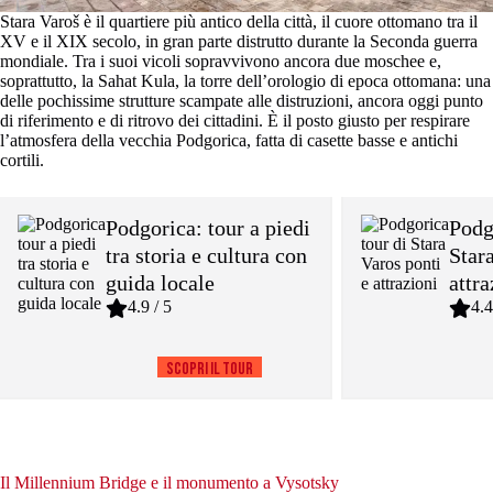
Stara Varoš è il quartiere più antico della città, il cuore ottomano tra il
XV e il XIX secolo, in gran parte distrutto durante la Seconda guerra
mondiale. Tra i suoi vicoli sopravvivono ancora due moschee e,
soprattutto, la Sahat Kula, la torre dell’orologio di epoca ottomana: una
delle pochissime strutture scampate alle distruzioni, ancora oggi punto
di riferimento e di ritrovo dei cittadini. È il posto giusto per respirare
l’atmosfera della vecchia Podgorica, fatta di casette basse e antichi
cortili.
Podgorica: tour a piedi
Podg
tra storia e cultura con
Star
guida locale
attra
4.9 / 5
4.4
Scopri il tour
Il Millennium Bridge e il monumento a Vysotsky