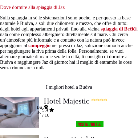
Dove dormire alla spiaggia di Jaz
Sulla spiaggia in sé le sistemazioni sono poche, e per questo la base
naturale è Budva, a soli due chilometri e mezzo, che offre di tutto:
dagli hotel agli appartamenti privati, fino alla vicina
spiaggia di Bečići
,
nata come complesso alberghiero direttamente sul mare. Chi cerca
un’atmosfera più informale e a contatto con la natura può invece
appoggiarsi al
campeggio
nei pressi di Jaz, soluzione comoda anche
per raggiungere la riva prima della folla. Personalmente, se vuoi
alternare giornate di mare e serate in città, ti consiglio di dormire a
Budva e raggiungere Jaz di giorno: hai il meglio di entrambe le cose
senza rinunciare a nulla.
I migliori hotel a Budva
Hotel Majestic
****
Bu
9.4
dv
/ 10
a
Visita l’HOTEL