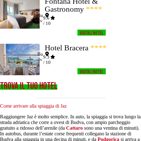
Fontana Hotel &
Gastronomy
****
Bu
9.6
dv
/ 10
a
Visita l’HOTEL
Hotel Bracera
****
Bu
9.3
dv
/ 10
a
Visita l’HOTEL
TROVA IL TUO HOTEL
Come arrivare alla spiaggia di Jaz
Raggiungere Jaz è molto semplice. In auto, la spiaggia si trova lungo la
strada adriatica che corre a ovest di Budva, con ampio parcheggio
gratuito a ridosso dell’arenile (da
Cattaro
sono una ventina di minuti).
In autobus, durante l’estate corse frequenti collegano la stazione di
Budva alla spiaggia in una decina di minuti, e da
Podgorica
si arriva a