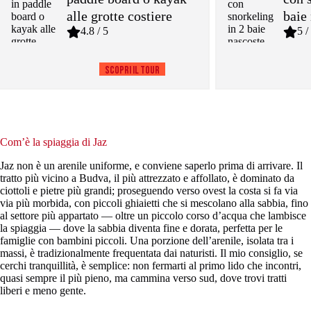
alle grotte costiere
baie
4.8 / 5
5 /
Scopri il tour
Com’è la spiaggia di Jaz
Jaz non è un arenile uniforme, e conviene saperlo prima di arrivare. Il
tratto più vicino a Budva, il più attrezzato e affollato, è dominato da
ciottoli e pietre più grandi; proseguendo verso ovest la costa si fa via
via più morbida, con piccoli ghiaietti che si mescolano alla sabbia, fino
al settore più appartato — oltre un piccolo corso d’acqua che lambisce
la spiaggia — dove la sabbia diventa fine e dorata, perfetta per le
famiglie con bambini piccoli. Una porzione dell’arenile, isolata tra i
massi, è tradizionalmente frequentata dai naturisti. Il mio consiglio, se
cerchi tranquillità, è semplice: non fermarti al primo lido che incontri,
quasi sempre il più pieno, ma cammina verso sud, dove trovi tratti
liberi e meno gente.