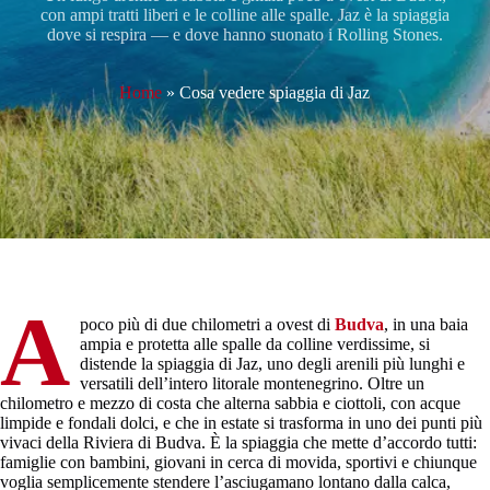
con ampi tratti liberi e le colline alle spalle. Jaz è la spiaggia
dove si respira — e dove hanno suonato i Rolling Stones.
Home
»
Cosa vedere spiaggia di Jaz
A
poco più di due chilometri a ovest di
Budva
, in una baia
ampia e protetta alle spalle da colline verdissime, si
distende la spiaggia di Jaz, uno degli arenili più lunghi e
versatili dell’intero litorale montenegrino. Oltre un
chilometro e mezzo di costa che alterna sabbia e ciottoli, con acque
limpide e fondali dolci, e che in estate si trasforma in uno dei punti più
vivaci della Riviera di Budva. È la spiaggia che mette d’accordo tutti:
famiglie con bambini, giovani in cerca di movida, sportivi e chiunque
voglia semplicemente stendere l’asciugamano lontano dalla calca,