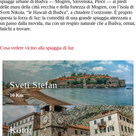
spiagge urbane di Budva — Mogren, Slovenska, Ploče — ai piedi
delle mura della città vecchia e della fortezza di Mogren, con l’isola di
Sveti Nikola, “le Hawaii di Budva”, a chiudere l’orizzonte. È proprio
questa la forza di Jaz: la comodità di una grande spiaggia attrezzata a
un passo dalla movida, ma con un respiro naturale che a Budva, ormai,
fatichi a trovare.
Cosa vedere vicino alla spiaggia di Jaz
Sveti Stefan
10 Km
Kotor