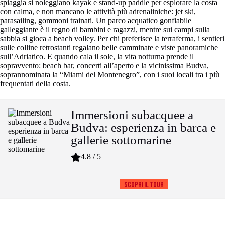
spiaggia si noleggiano kayak e stand-up paddle per esplorare la costa
con calma, e non mancano le attività più adrenaliniche: jet ski,
parasailing, gommoni trainati. Un parco acquatico gonfiabile
galleggiante è il regno di bambini e ragazzi, mentre sui campi sulla
sabbia si gioca a beach volley. Per chi preferisce la terraferma, i sentieri
sulle colline retrostanti regalano belle camminate e viste panoramiche
sull’Adriatico. E quando cala il sole, la vita notturna prende il
sopravvento: beach bar, concerti all’aperto e la vicinissima Budva,
soprannominata la “Miami del Montenegro”, con i suoi locali tra i più
frequentati della costa.
Immersioni subacquee a
Budva: esperienza in barca e
gallerie sottomarine
4.8 / 5
Scopri il tour