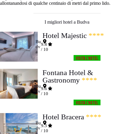
allontanandosi di qualche centinaio di metri dal primo lido.
I migliori hotel a Budva
Hotel Majestic
****
Bu
9.4
dv
/ 10
a
Visita l’HOTEL
Fontana Hotel &
Gastronomy
****
Bu
9.6
dv
/ 10
a
Visita l’HOTEL
Hotel Bracera
****
Bu
9.3
dv
/ 10
a