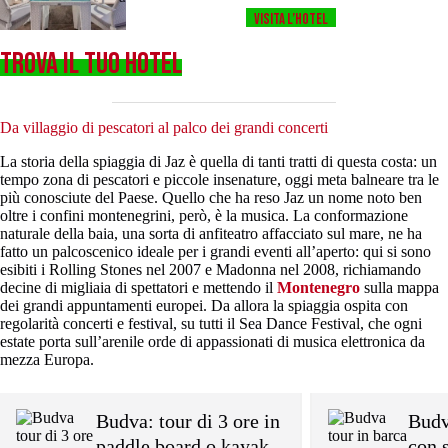
Visita l’HOTEL
TROVA IL TUO HOTEL
Da villaggio di pescatori al palco dei grandi concerti
La storia della spiaggia di Jaz è quella di tanti tratti di questa costa: un
tempo zona di pescatori e piccole insenature, oggi meta balneare tra le
più conosciute del Paese. Quello che ha reso Jaz un nome noto ben
oltre i confini montenegrini, però, è la musica. La conformazione
naturale della baia, una sorta di anfiteatro affacciato sul mare, ne ha
fatto un palcoscenico ideale per i grandi eventi all’aperto: qui si sono
esibiti i Rolling Stones nel 2007 e Madonna nel 2008, richiamando
decine di migliaia di spettatori e mettendo il
Montenegro
sulla mappa
dei grandi appuntamenti europei. Da allora la spiaggia ospita con
regolarità concerti e festival, su tutti il Sea Dance Festival, che ogni
estate porta sull’arenile orde di appassionati di musica elettronica da
mezza Europa.
Budva: tour di 3 ore in
Budv
paddle board o kayak
con 