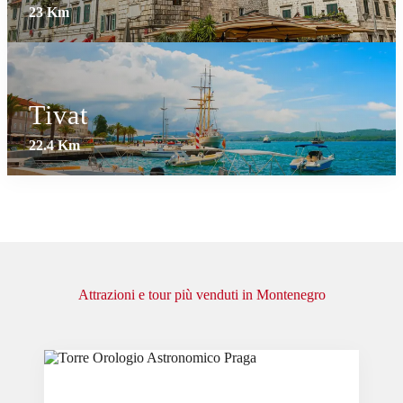
23 Km
Tivat
22.4 Km
Attrazioni e tour più venduti in Montenegro
Slide 2 of 6