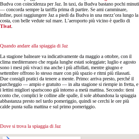
Budva con coincidenza per Jaz. In taxi, da Budva bastano pochi minuti
— concorda sempre la tariffa prima di partire. Se ami camminare,
infine, puoi raggiungere Jaz a piedi da Budva in una mezz’ora lungo la
costa, con belle vedute sul mare. L’aeroporto più vicino è quello di
Tivat
.
Quando andare alla spiaggia di Jaz
La stagione balneare va indicativamente da maggio a ottobre, con il
clima mediterraneo che regala lunghe estati soleggiate; luglio e agosto
sono i mesi più vivaci ma anche i più affollati, mentre giugno e
settembre offrono lo stesso mare con più spazio e ritmi più rilassati.
Due consigli pratici da tenere a mente. Primo: arriva presto, perché il
parcheggio — ampio e gratuito — in alta stagione si riempie in fretta, e
i lettini migliori spariscono già intorno a metà mattina. Secondo: tieni
conto che, complici le colline alle spalle, il sole abbandona la spiaggia
abbastanza presto nel tardo pomeriggio, quindi se cerchi le ore più
calde punta sulla mattina e sul primo pomeriggio.
Dove si trova la spiaggia di Jaz