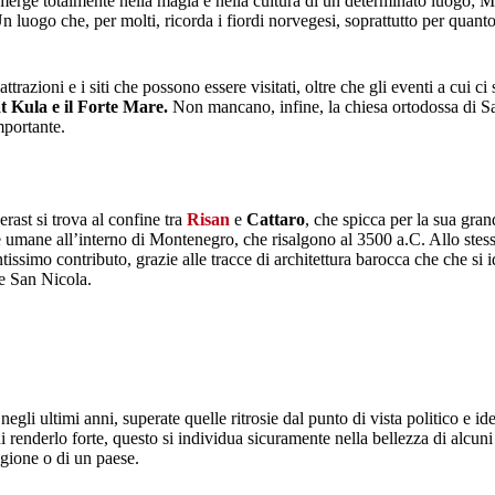
merge totalmente nella magia e nella cultura di un determinato luogo; Mo
Un luogo che, per molti, ricorda i fiordi norvegesi, soprattutto per quant
razioni e i siti che possono essere visitati, oltre che gli eventi a cui ci
t Kula e il Forte Mare.
Non mancano, infine, la chiesa ortodossa di S
mportante.
erast si trova al confine tra
Risan
e
Cattaro
, che spicca per la sua gran
ce umane all’interno di Montenegro, che risalgono al 3500 a.C. Allo stesso
issimo contributo, grazie alle tracce di architettura barocca che che si i
me San Nicola.
egli ultimi anni, superate quelle ritrosie dal punto di vista politico e i
i renderlo forte, questo si individua sicuramente nella bellezza di alcuni
egione o di un paese.