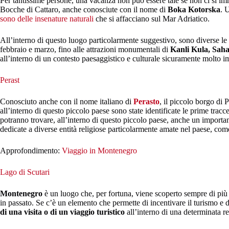
Per tantissime persone, una vacanza non può essere tale se non ci si im
Bocche di Cattaro, anche conosciute con il nome di
Boka Kotorska
. 
sono delle insenature naturali
che si affacciano sul Mar Adriatico.
All’interno di questo luogo particolarmente suggestivo, sono diverse le att
febbraio e marzo, fino alle attrazioni monumentali di
Kanli Kula, Saha
all’interno di un contesto paesaggistico e culturale sicuramente molto i
Perast
Conosciuto anche con il nome italiano di
Perasto
, il piccolo borgo di P
all’interno di questo piccolo paese sono state identificate le prime trac
potranno trovare, all’interno di questo piccolo paese, anche un important
dedicate a diverse entità religiose particolarmente amate nel paese, co
Approfondimento:
Viaggio in Montenegro
Lago di Scutari
Montenegro
è un luogo che, per fortuna, viene scoperto sempre di più n
in passato. Se c’è un elemento che permette di incentivare il turismo e d
di una visita o di un viaggio turistico
all’interno di una determinata r