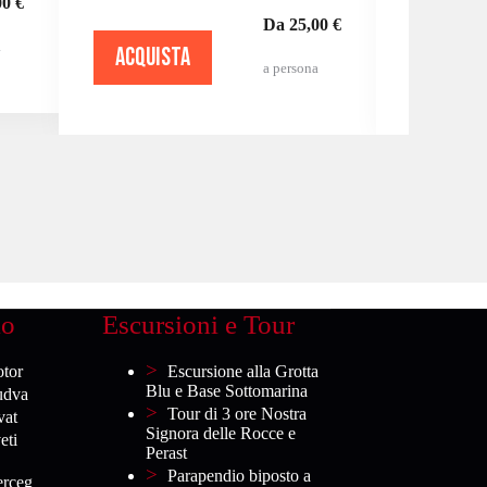
0 €
Da 25,00 €
a
ACQUISTA
ACQUI
a persona
io
Escursioni e Tour
otor
Escursione alla Grotta
Blu e Base Sottomarina
udva
Tour di 3 ore Nostra
vat
Signora delle Rocce e
eti
Perast
Parapendio biposto a
erceg