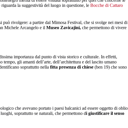
ntenegro merita di essere visitata soprattutto per quel che concerne le
o riguarda la suggestività del luogo in questione, le
Bocche di Cattaro
 si può rivolgere: a partire dal Mimosa Festival, che si svolge nei mesi di
an Michele Arcangelo e il
Museo Zavicajini,
che permettono di vivere
dissima importanza dal punto di vista storico e culturale. In effetti,
 tempo, gli amanti dell’arte, dell’architettura e del lascito umano
dentificano soprattutto nella
fitta presenza di chiese
(ben 19) che sono
deologico che avevano portato i paesi balcanici ad essere oggetto di oblio
 luoghi, soprattutto se naturali, che permettono d
i giustificare il senso