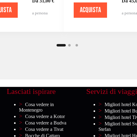
Da 31,00 €
Da 45,0
UISTA
ACQUISTA
a persona
a person
Lasciati ispirare
Servizi di viagg
Cosa vedere in
Migliori hotel K
Montenegro
Migliori hotel B
Cosa vedere a Kotor
Migliori hotel Ti
Cosa vedere a Budva
Migliori hotel Sv
Cosa vedere a Tivat
Stefan
Bocche di Cattaro
Migliori hotel H