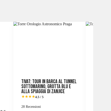
Tivat: tour in barca al tunnel
Perast e
sottomarino, Grotta Blu e
delle Roc
alla spiaggia di Zanjice
tramont
★★★★
★★★★★
4.5 / 5
28 Recensioni
03 Recensio